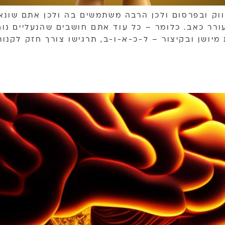
ווק ובפרסום ולכן הרבה משתמשים בה ולכן אתם שונ
ורר כאב. כלומר – כל עוד אתם חושבים שהנעליים נוחו
מיושן ובקיצור – ל-כ-א-ו-ב, תרגישו צורך חזק לקנות