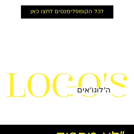
לכל הקומפלימנטים לחצו כאן
ה'לוגו'אים