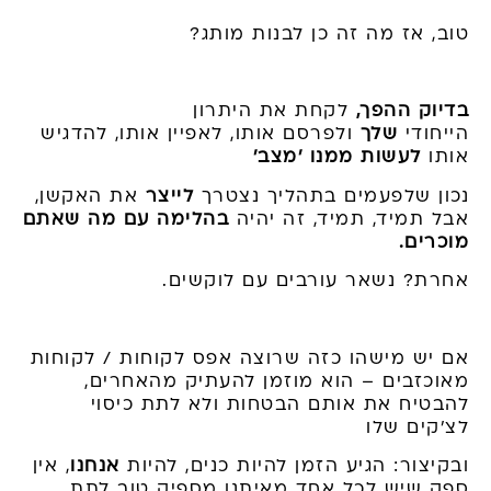
טוב, אז מה זה כן לבנות מותג?
בדיוק ההפך,
לקחת את היתרון
הייחודי
שלך
ולפרסם אותו, לאפיין אותו, להדגיש
אותו
לעשות ממנו 'מצב'
נכון שלפעמים בתהליך נצטרך
לייצר
את האקשן,
אבל תמיד, תמיד, זה יהיה
בהלימה עם מה שאתם
מוכרים.
אחרת? נשאר עורבים עם לוקשים.
אם יש מישהו כזה שרוצה אפס לקוחות / לקוחות
מאוכזבים – הוא מוזמן להעתיק מהאחרים,
להבטיח את אותם הבטחות ולא לתת כיסוי
לצ'קים שלו
ובקיצור: הגיע הזמן להיות כנים, להיות
אנחנו
, אין
ספק שיש לכל אחד מאיתנו מספיק טוב לתת