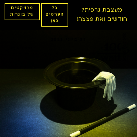
כל
פרויקטים
מעצבת גרפית?
הפרטים
של בוגרות
חודשים ואת פצצה!
כאן
21 ביוני 2023
למאמר הקודם
למאמר הבא
מותר לי לתקוע את החץ ולצייר מסביבו עיגול? (ובקיצור, מה עושים כשאין השראה…)
ככה המודעה שלך תביא יותר תוצאות