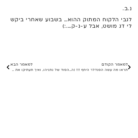
נ.ב.
לגבי הלקוח המתוק ההוא… בשבוע שאחרי ביקש
לי דג מושט, אבל ע-נ-ק….:)
למאמר הקודם
למאמר הבא
תראו מה עשה הסנדלר היחף !!! (השתדרגנו!)
הסוד של נתניהו, ואיך תעתיקו את זה לעסק שלכם?