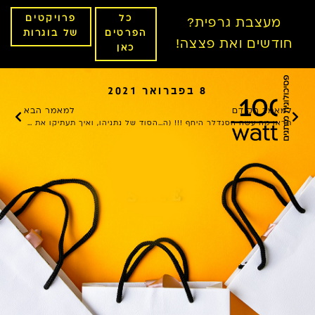
כל
פרויקטים
מעצבת גרפית?
הפרטים
של בוגרות
חודשים ואת פצצה!
כאן
8 בפברואר 2021
למאמר הקודם
למאמר הבא
תראו מה עשה הסנדלר היחף !!! (השתדרגנו!)
הסוד של נתניהו, ואיך תעתיקו את זה לעסק שלכם?