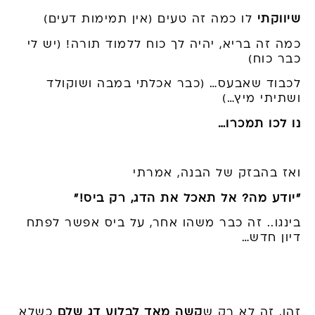
שיווקתי
לו כמה זה טעים (אין תמימות דעים)
כמה זה בריא, יהיה לך כוח ללמוד תורה! (יש לי
כבר כוח)
לכבוד שאבעס… (כבר אכלתי במבה ושוקולד
ושתיתי מיץ…)
נו לכו תמכרו…
ואז בהבזק של הבנה, אמרתי
"יודע מה? אל תאכל את ה
דג
, רק ביס!"
בינגו.. זה כבר משהו אחר, על ביס אפשר לפתח
דיון חדש…
זהו, זה לא רק ש
קשה מאד לבלוע
דג
שלם
כשלא